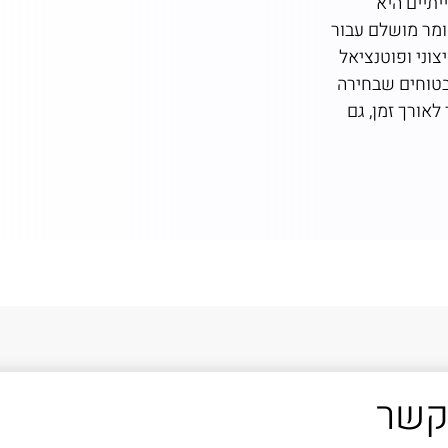
תיים היא
מעולה. שימוש בחומרי 
ומר מושלם עבור
יסייעו להימנע משריטו
וני ופוטנציאל
בחירה בגימור מוברש 
ובטוחים שבחירה
לעזור למזער את הנרא
אורך זמן, גם
מראה נקי ומלוטש יותר
קשר