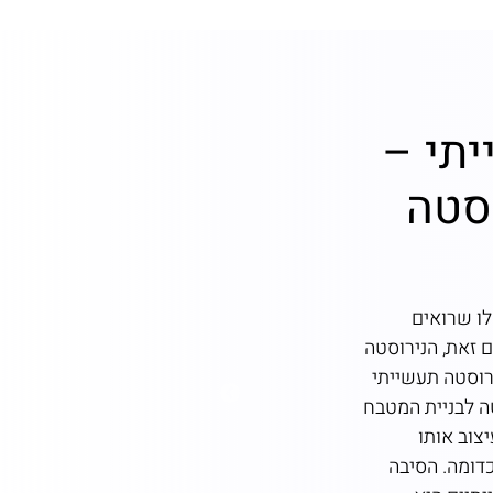
תי –
היתרונות
וסטה
נירוסטה 
בנוסף לעמידות, הנירוס
אותו לבחירה אידיאלי
לו שרואים
חדירת חיידקים, עובש
 זאת, הנירוסטה
ובטוחה. מטבח נירוסטה
רוסטה תעשייתי
גבוהים, לכן בחירה במ
ה לבניית המטבח
אל-חלד היא קלה לניקוי
צוב אותו
וסבון עדינים כדי להסי
דומה. הסיבה
שגרת ניקוי קבועה חי