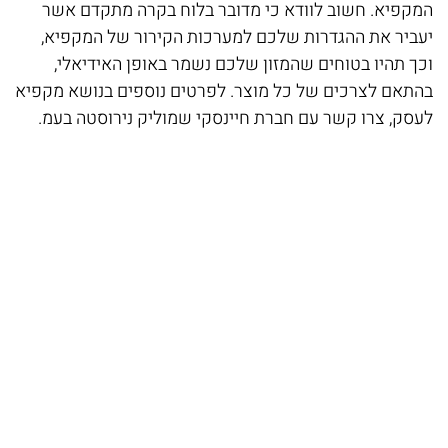
מק
המקפיא. חשוב לוודא כי מדובר בלוח בקרה מתקדם אשר
ל
חי
יעביר את ההגדרות שלכם למערכות הקירור של המקפיא,
לש
וכך תהיו בטוחים שהמזון שלכם נשמר באופן האידיאלי,
הא
בהתאם לצרכים של כל מוצר. לפרטים נוספים בנושא מקפיא
שה
לעסק, צרו קשר עם חברת חיינסקי שמוליק נירוסטה בעמ.
המ
דל
בע
פת
תא
הת
בע
תא