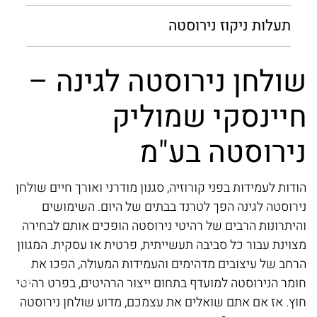
תעלות ניקוז נירוסטה
שולחן נירוסטה לגינה –
ש
חיינסקי שמוליק
י
נירוסטה בע"מ
ן
הס
יה,
המ
הודות לעמידות בפני קורוזיה, סגנון מודרני ואורך חיים שולחן
חל
נירוסטה לגינה הפך לטרנד בבתים של היום. השימושים
שמ
והיתרונות הרבים של רהיטי נירוסטה הופכים אותם לבחירה
לטו
מצוינת עבור כל סביבה תעשייתית, פרטית או עסקית. המגוון
רה
הרחב של עיצובים מדהימים והעמידות המעולה, הפכו את
מכי
חומר הנירוסטה למועדף בתחום ייצור הרהיטים, בפרט רהיטי
חו
חוץ. אז אם אתם שואלים את עצמכם, מדוע שולחן נירוסטה
ן
רי