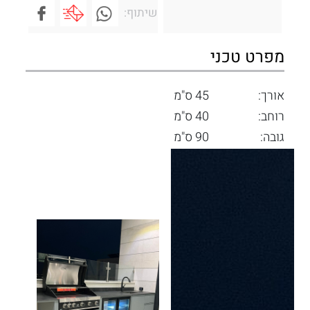
שיתוף:
מפרט טכני
אורך:
45 ס"מ
רוחב:
40 ס"מ
גובה:
90 ס"מ