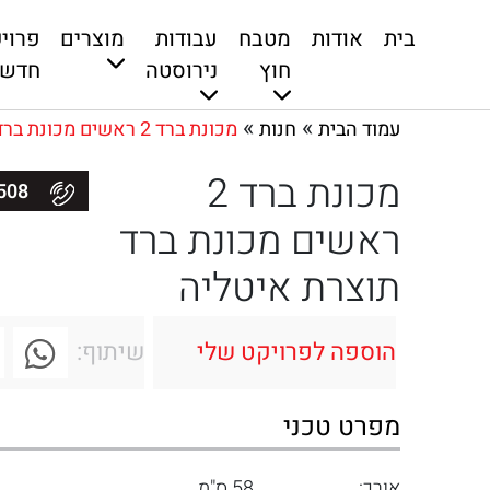
בית
אודות
מטבח
עבודות
מוצרים
פרוי
חוץ
נירוסטה
חדשי
»
»
עמוד הבית
חנות
מכונת ברד 2 ראשים מכונת ברד תוצרת איטליה
מכונת ברד 2
050-9006508
ראשים מכונת ברד
תוצרת איטליה
הוספה לפרויקט שלי
שיתוף:
מפרט טכני
אורך:
58 ס"מ