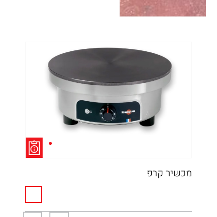
מכשיר קרפ
איט