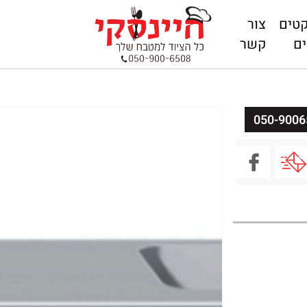
קטים
צור
ם
קשר