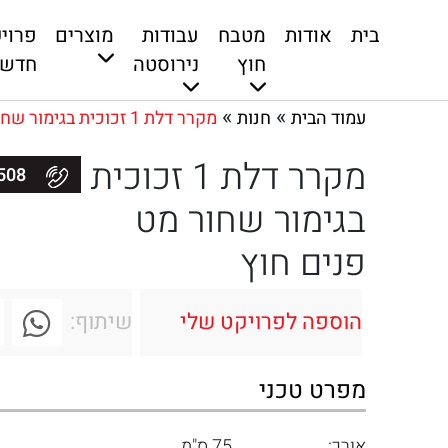
בית
אודות
מטבח
עבודות
מוצרים
פרוי
חוץ
נירוסטה
חדשי
»
»
עמוד הבית
חנות
מקרר דלת 1 זכוכית בגימור שחור מט פנים חוץ
מקרר דלת 1 זכוכית
050-9006508
בגימור שחור מט
פנים חוץ
הוספה לפרויקט שלי
שיתוף:
מפרט טכני
אורך:
75 ס"מ