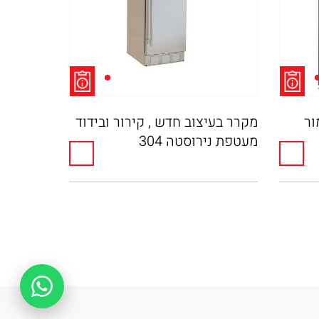
מור
מקרר בעיצוב חדש , קירור ובידוד
דלפק קיר
מעטפת נירוסטה 304
תוצרת א